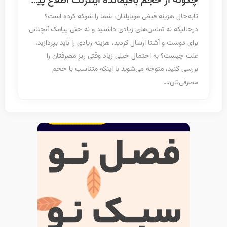
چگونه از حجم باقیمانده اینترنت اطلاع پیدا کنیم؟‎
ا
تا‌به‌حال هزینه قبض موبایلتان، شما را شوکه کرده است؟
آپارات
درحالیکه نه تماس‌های زیادی داشتید و نه حتی پیامک آنچنانی
برای دوست و آشنا ارسال کردید، هزینه زیادی را باید بپردازید،
علت چیست؟ به احتمال خیلی زیاد وقتی ریزِ مصرفتان را
آخرین
بررسی ‌کنید، متوجه می‌­شوید با اینکه متناسب با حجم
نوشته
مصرفی‌تان،…
ها
خرید سیم کارت بیزینسی
تاریخ انتشار: ۲۳ تیر ۱۴۰۳
شماره های رند همراه اول
تاریخ انتشار: ۱۶ تیر ۱۴۰۳
سیم کارت لاکچری